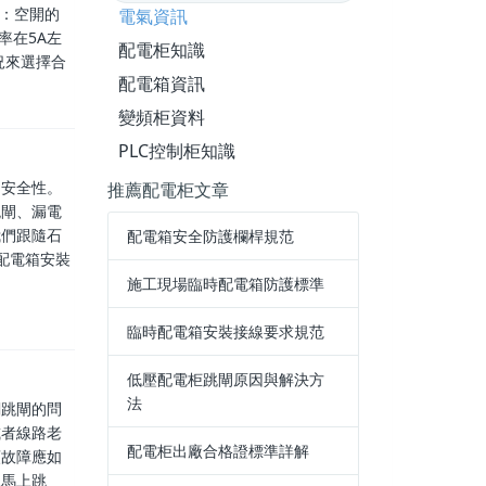
流：空開的
電氣資訊
率在5A左
配電柜知識
況來選擇合
配電箱資訊
變頻柜資料
PLC控制柜知識
的安全性。
推薦配電柜文章
跳閘、漏電
我們跟隨石
配電箱安全防護欄桿規范
配電箱安裝
施工現場臨時配電箱防護標準
臨時配電箱安裝接線要求規范
低壓配電柜跳閘原因與解決方
法
關跳閘的問
或者線路老
配電柜出廠合格證標準詳解
類故障應如
上馬上跳