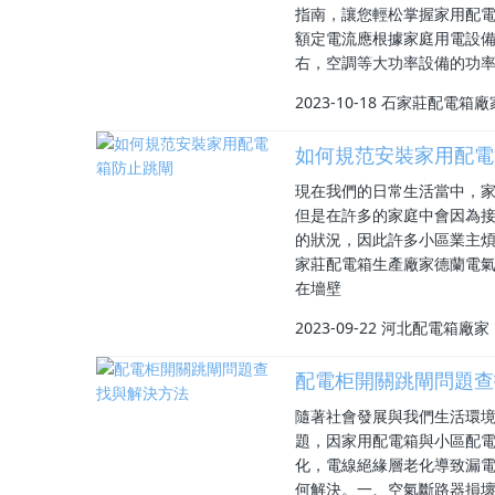
指南，讓您輕松掌握家用配電
額定電流應根據家庭用電設備
右，空調等大功率設備的功率
2023-10-18
石家莊配電箱廠
如何規范安裝家用配電
現在我們的日常生活當中，
但是在許多的家庭中會因為
的狀況，因此許多小區業主
家莊配電箱生產廠家德蘭電氣
在墻壁
2023-09-22
河北配電箱廠家
配電柜開關跳閘問題查
隨著社會發展與我們生活環
題，因家用配電箱與小區配
化，電線絕緣層老化導致漏
何解決。一、空氣斷路器損