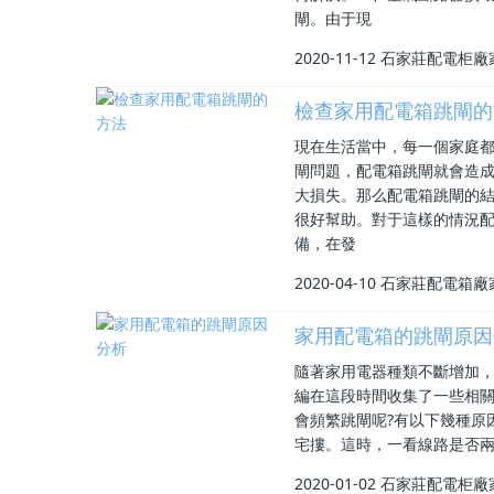
閘。由于現
2020-11-12
石家莊配電柜廠
檢查家用配電箱跳閘的
現在生活當中，每一個家庭
閘問題，配電箱跳閘就會造
大損失。那么配電箱跳閘的
很好幫助。對于這樣的情況配
備，在發
2020-04-10
石家莊配電箱廠
家用配電箱的跳閘原因
隨著家用電器種類不斷增加
編在這段時間收集了一些相
會頻繁跳閘呢?有以下幾種原
宅摟。這時，一看線路是否兩
2020-01-02
石家莊配電柜廠