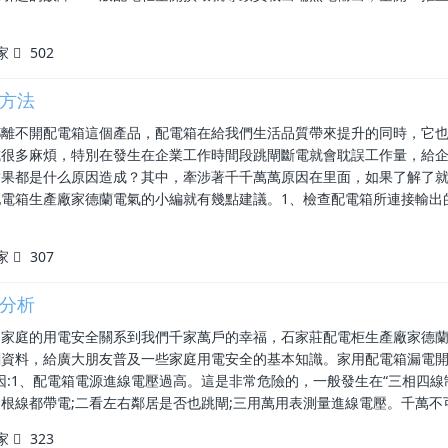
家
502
方法
都離不開配電箱這個產品，配電箱在給我們生活品質帶來提升的同時，它
成很多麻煩，特別在發生在企業工作時間段跳閘斷電就會耽誤工作量，給
結果都是什么原因造成？其中，牽涉著千千萬萬原因在里面，如果了解了
電箱生產廠家德蘭電氣的小編就有幾點建議。1、檢查配電箱所連接輸出
家
307
分析
，家庭的用電安全關系到我們千家萬戶的幸福，石家莊配電柜生產廠家德
關資料，給廣大朋友普及一些家庭用電安全的基本知識。家用配電箱漏電
因:1、配電箱電源進線電壓過高。這是非常危險的，一般發生在“三相四線
根線都帶電;二看左右鄰居是否也跳閘;三用萬用表測量進線電壓。千萬不
家
323