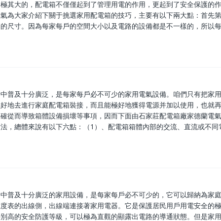
是極其大的，配電箱不僅僅起到了管理用電的作用，更起到了安全保護的
電氣為大家介紹下關于挑選家用配電箱的技巧，主要有以下兩大點：首先
箱的尺寸。因為每家每戶的空間大小以及電路的設備都是不一樣的，所以
活中普及十分廣泛，是每家每戶必不可少的家用電氣設備。咱們只有把家
極好地去進行家庭配電箱裝接，而且能極好地獲得電源并加以使用，也就
正確從而導致箱體設備損壞等事項，因而下面由石家莊配電箱廠家德蘭電
法，總體來說有以下六點：（1）、配電箱箱體內部的交流、直流或不同
活中普及十分廣泛的家用設備，是每家每戶必不可少的，它可以歸納為家
電度表的出線側，出線端連接著家用電器。它是保護居民用戶用電安全的
特別高的安全防護等級，可以極為直觀的顯露出電路的導通狀態。但是家