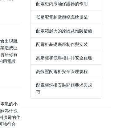
配電柜內浪涌保護器的作用
低壓配電柜電纜標識牌規范
配電箱起火的原因及預防措施
也會出現跳
配電柜基礎底座制作與安裝
企業造成巨
就會給你有
高壓柜和低壓柜并排安全距離
的用電設
高低壓配電柜安全管理規程
配電柜銅排安裝間距要求與規
范
蘭電氣的小
開關為什么
制供電的住
可強行合