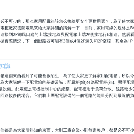
是必不可少的，那么家用配電箱該怎么接線更安全更耐用呢？，為了使大
電柜廠家德蘭電氣來給大家詳細的講解一下：目前，家用電線的規格是BV
連接到2P總風口處的上端;接地線與配電箱上端左側接地行E相連。然后看
據實際情況，下一個斷路器可能有3個或4個2P漏失和2P空腔，其余為1P
知識
電箱這個東西看到了可能會很陌生，為了使大家更了解家用配電箱，所以
大家講解一下配電箱的基礎常識：配電柜(箱)分為配電柜(箱)、照明配電
終級設備。配電柜是電機控制中心的總稱。配電柜用于負荷分散、線路較少
、回路較多的場合。它們將上層配電設備的一個電路的能量分配到最近的
相信都是為大家所熟知的東西，大到工廠企業小到每家每戶，都是必不可