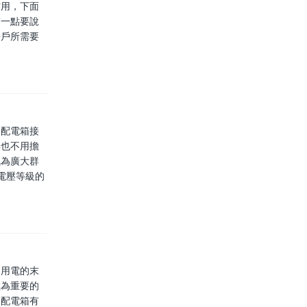
作用，下面
第一點要說
每戶所需要
用配電箱接
再也不用擔
氣為廣大群
電壓等級的
庭用電的末
極為重要的
用配電箱有