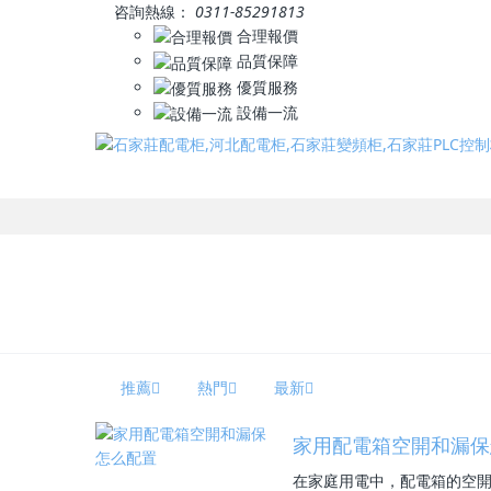
咨詢熱線：
0311-85291813
合理報價
品質保障
優質服務
設備一流
推薦
熱門
最新
家用配電箱空開和漏保
在家庭用電中，配電箱的空