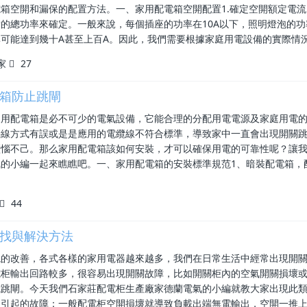
箱空開和漏保的配置方法。一、家用配電箱空開配置1.確定空開額定電
的總功率來確定。一般來說，每個插座的功率在10A以下，照明燈泡的功
可能達到幾十A甚至上百A。因此，我們需要根據家庭用電設備的實際情
家
27
箱防止跳閘
家用配電箱是必不可少的電氣設備，它能合理的分配用電電源及家庭用電
接線方式有誤或是是應用的電纜線不符合標準，導致家中一直會出現開關
煩惱不己。那么家用配電箱該如何安裝，才可以確保用電的可靠性呢？讓
的小編一起來瞧瞧吧。一、家用配電箱的安裝標準規范1、暗裝配電箱，
44
找與解決方法
境的改善，各式各樣的家用電器越來越多，我們在日常生活中經常出現開
電柜輸出回路較多，很容易出現開關故障，比如開關柜內的空氣開關損壞
電跳閘。今天我們石家莊配電柜生產廠家德蘭電氣的小編就教大家出現此
壞引起的故障：一般配電柜空開損壞就導致負載出端無電輸出，空開一推