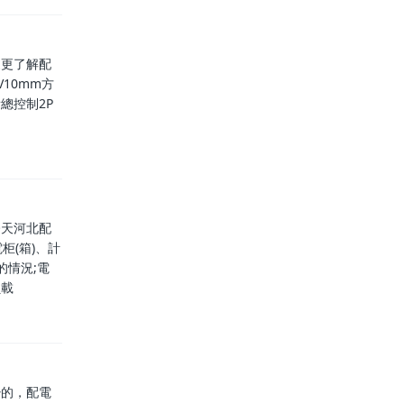
家更了解配
10mm方
總控制2P
今天河北配
柜(箱)、計
的情況;電
負載
少的，配電