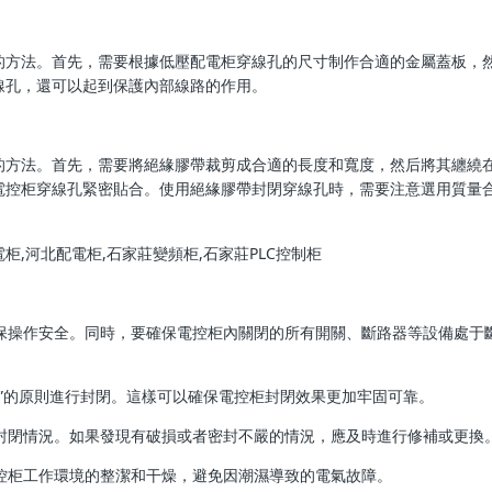
的方法。首先，需要根據低壓配電柜穿線孔的尺寸制作合適的金屬蓋板，
線孔，還可以起到保護內部線路的作用。
的方法。首先，需要將絕緣膠帶裁剪成合適的長度和寬度，然后將其纏繞
電控柜穿線孔緊密貼合。使用絕緣膠帶封閉穿線孔時，需要注意選用質量
確保操作安全。同時，要確保
電控柜內
關閉的所有開關、斷路器等設備處于
側”的原則進行封閉。這樣可以確保電控柜封閉效果更加牢固可靠。
其封閉情況。如果發現有破損或者密封不嚴的情況，應及時進行修補或更換
電控柜工作環境的整潔和干燥，避免因潮濕導致的電氣故障。