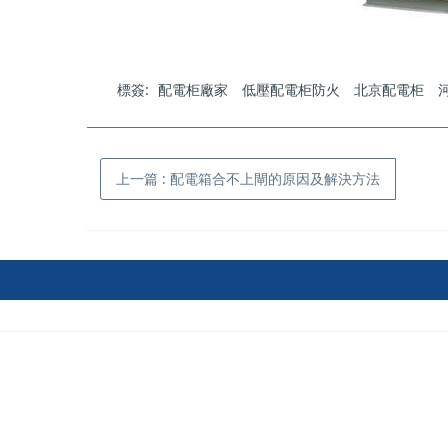
標簽:
配電柜廠家
低壓配電柜防火
北京配電柜
上一篇
: 配電箱合不上閘的原因及解決方法