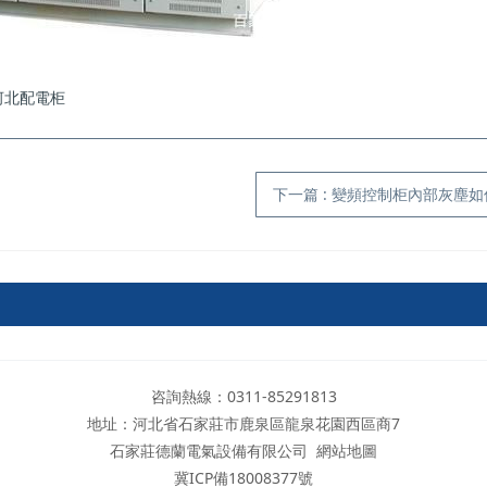
河北配電柜
下一篇
: 變頻控制柜內部灰塵
咨詢熱線：0311-85291813
地址：河北省石家莊市鹿泉區龍泉花園西區商7
石家莊德蘭電氣設備有限公司
網站地圖
冀ICP備18008377號