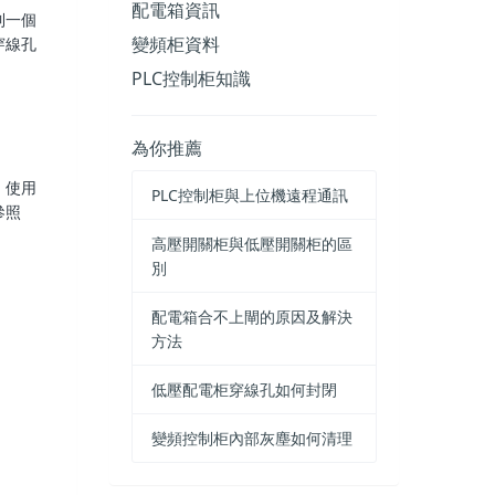
配電箱資訊
到一個
變頻柜資料
穿線孔
PLC控制柜知識
為你推薦
。使用
PLC控制柜與上位機遠程通訊
參照
高壓開關柜與低壓開關柜的區
別
配電箱合不上閘的原因及解決
方法
低壓配電柜穿線孔如何封閉
變頻控制柜內部灰塵如何清理