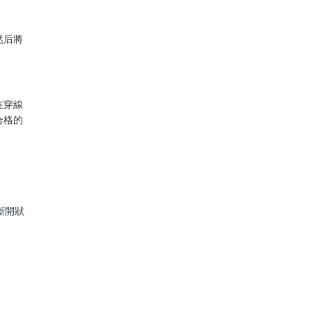
然后將
在穿線
合格的
斷開狀
。