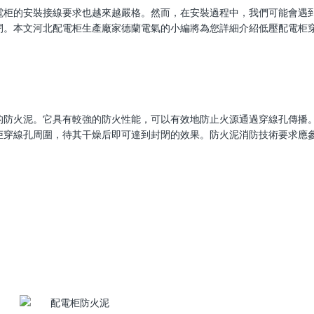
電柜的安裝接線要求也越來越嚴格。然而，在安裝過程中，我們可能會遇
閉。本文河北配電柜生產廠家德蘭電氣的小編將為您詳細介紹低壓配電柜
的防火泥。它具有較強的防火性能，可以有效地防止火源通過穿線孔傳播
柜穿線孔周圍，待其干燥后即可達到封閉的效果。防火泥消防技術要求應