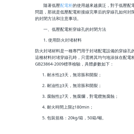
隨著低壓
配電柜
的使用越來越廣泛，對于低壓配
問題，那就是低壓配電柜接線完畢后的穿線孔如何封
的封閉方法和注意事項。
一、低壓配電柜穿線孔的封閉方法
1. 使用防火封堵材料
防火封堵材料是一種專門用于封堵配電設備的穿線孔
這種材料封堵穿線孔時，只需將其均勻地涂抹在配電
GB23864-2009標準檢驗，具體參數如下：
耐水性≧3天，無溶脹和開裂；
耐油性≧3天，無溶脹和開裂；
腐蝕性≧7天，無腐爛，對電纜無腐蝕；
耐火時間上限≧180min；
包裝規格：20kg/箱，50箱/噸。