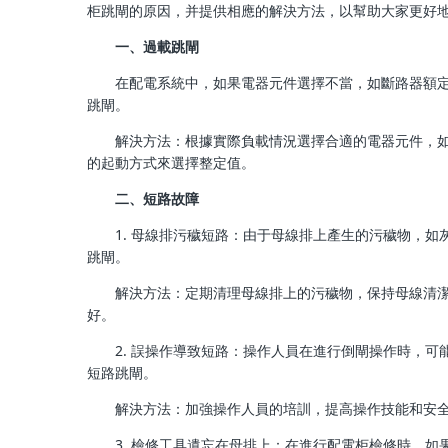
柜跳閘的原因，并提供相應的解決方法，以幫助大家更好
一、過載跳閘
在配電系統中，如果電器元件選擇不當，如斷路器額
跳閘。
解決方法：根據實際負載情況選擇合適的電器元件，
的起動方式來選擇整定值。
二、短路故障
1. 母線排污穢短路：由于母線排上產生的污穢物，
跳閘。
解決方法：定期清理母線排上的污穢物，保持母線清
好。
2. 誤操作導致短路：操作人員在進行倒閘操作時，
短路跳閘。
解決方法：加強操作人員的培訓，提高操作技能和安
3. 檢修工具遺忘在母排上：在進行配電柜檢修時，