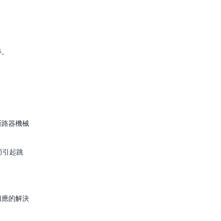
跡。
斷路器機械
而引起跳
相應的解決