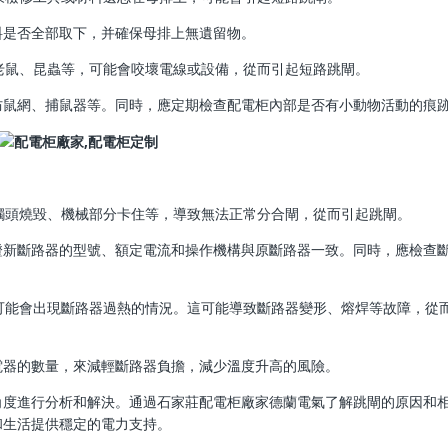
料是否全部取下，并確保母排上無遺留物。
如老鼠、昆蟲等，可能會咬壞電線或設備，從而引起短路跳閘。
防鼠網、捕鼠器等。同時，應定期檢查配電柜內部是否有小動物活動的痕
如觸頭燒毀、機械部分卡住等，導致無法正常分合閘，從而引起跳閘。
證新斷路器的型號、額定電流和操作機構與原斷路器一致。同時，應檢查
，可能會出現斷路器過熱的情況。這可能導致斷路器變形、熔焊等故障，從
電器的數量，來減輕斷路器負擔，減少溫度升高的風險。
角度進行分析和解決。通過石家莊配電柜廠家德蘭電氣了解跳閘的原因和
和生活提供穩定的電力支持。