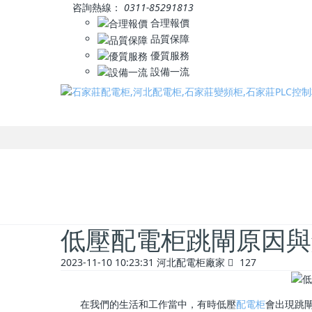
咨詢熱線：
0311-85291813
合理報價
品質保障
優質服務
設備一流
低壓配電柜跳閘原因與
2023-11-10 10:23:31
河北配電柜廠家
127
在我們的生活和工作當中，有時低壓
配電柜
會出現跳