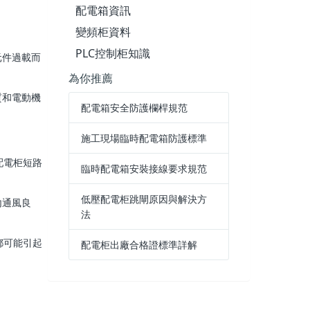
配電箱資訊
變頻柜資料
PLC控制柜知識
元件過載而
為你推薦
質和電動機
配電箱安全防護欄桿規范
施工現場臨時配電箱防護標準
配電柜短路
臨時配電箱安裝接線要求規范
低壓配電柜跳閘原因與解決方
內通風良
法
都可能引起
配電柜出廠合格證標準詳解